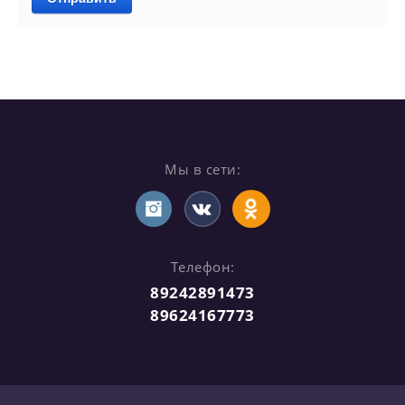
Мы в сети:
Телефон:
89242891473
89624167773